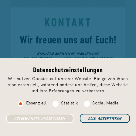
KONTAKT
Wir freuen uns auf Euch!
KINDERBAUERNHOF MARIENHOF
AM MARIENHOF 1 — 14641 NAUEN OT RIBBECK
TELEFON
033237 888 91
— FAX 033237 888 93
FERIEN@MARIENHOF-RIBBECK.DE
Datenschutzeinstellungen
Wir nutzen Cookies auf unserer Website. Einige von ihnen
sind essenziell, während andere uns helfen, diese Website
und ihre Erfahrungen zu verbessern.
Essenziell
Statistik
Social Media
Impressum
Datenschutz & AGB
Jobs