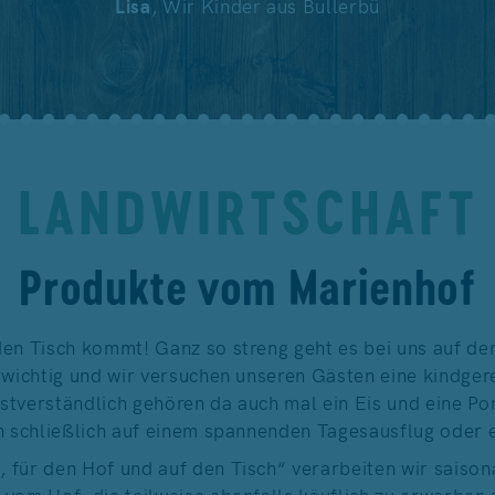
Lisa
, Wir Kinder aus Bullerbü
LANDWIRTSCHAFT
Produkte vom Marienhof
en Tisch kommt! Ganz so streng geht es bei uns auf de
 wichtig und wir versuchen unseren Gästen eine kindge
bstverständlich gehören da auch mal ein Eis und eine P
h schließlich auf einem spannenden Tagesausflug oder 
für den Hof und auf den Tisch“ verarbeiten wir saison
vom Hof, die teilweise ebenfalls käuflich zu erwerben 