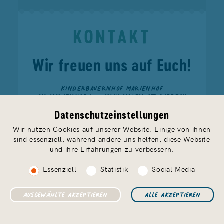
KONTAKT
Wir freuen uns auf Euch!
KINDERBAUERNHOF MARIENHOF
AM MARIENHOF 1 — 14641 NAUEN OT RIBBECK
TELEFON
033237 888 91
— FAX 033237 888 93
FERIEN@MARIENHOF-RIBBECK.DE
Datenschutzeinstellungen
Wir nutzen Cookies auf unserer Website. Einige von ihnen
sind essenziell, während andere uns helfen, diese Website
und ihre Erfahrungen zu verbessern.
Essenziell
Statistik
Social Media
Impressum
Datenschutz & AGB
Jobs