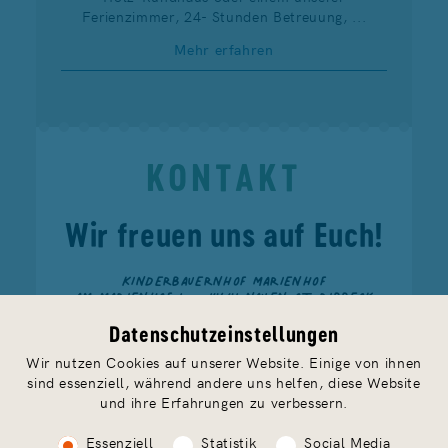
Ferienzimmer, 24- Stunden Betreuung, ...
Mehr erfahren
KONTAKT
Wir freuen uns auf Euch!
KINDERBAUERNHOF MARIENHOF
AM MARIENHOF 1 — 14641 NAUEN OT RIBBECK
TELEFON
033237 888 91
— FAX 033237 888 93
FERIEN@MARIENHOF-RIBBECK.DE
Datenschutzeinstellungen
Wir nutzen Cookies auf unserer Website. Einige von ihnen
sind essenziell, während andere uns helfen, diese Website
und ihre Erfahrungen zu verbessern.
Essenziell
Statistik
Social Media