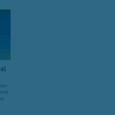
mel
ben
önnt
en