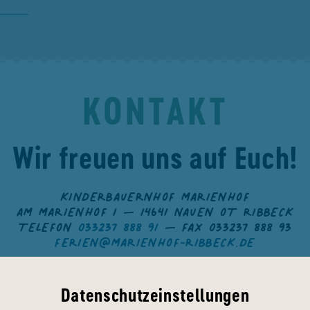
KONTAKT
Wir freuen uns auf Euch!
KINDERBAUERNHOF MARIENHOF
AM MARIENHOF 1 — 14641 NAUEN OT RIBBECK
TELEFON
033237 888 91
— FAX 033237 888 93
FERIEN@MARIENHOF-RIBBECK.DE
Datenschutzeinstellungen